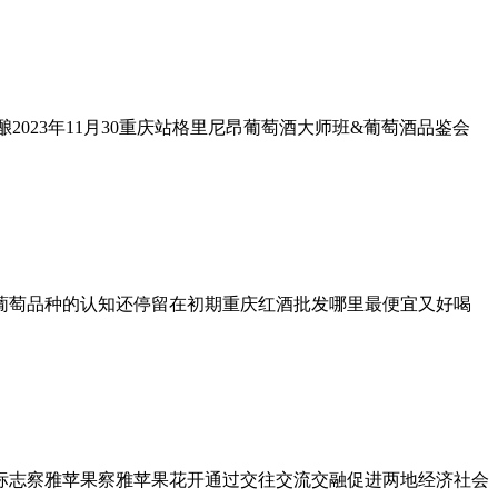
2023年11月30重庆站格里尼昂葡萄酒大师班&葡萄酒品鉴会
 葡萄品种的认知还停留在初期重庆红酒批发哪里最便宜又好喝
理标志察雅苹果察雅苹果花开通过交往交流交融促进两地经济社会