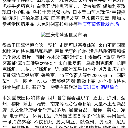
肤品等千种品类 如加拿大全球独家口味的 香兰牛奶巧克力和
枫糖牛奶巧克力 白俄罗斯纯黑巧克力、伏特加酒 保加利亚玫
瑰日化护肤品 乌拉圭天然紫水晶 日本青山艺术玩偶“幸福熊
猫”系列 尼泊尔高山茶 巴基斯坦皮草 马来西亚燕窝 新加坡
赏狮堂医药用品 以色列创意拉链袋等
重庆葡萄酒批发市场
得益于国际消博会这一契机 市民可以亲身体验 来自不同国家
和地区的特色商品和品牌 用最优惠的价格 满足品质消费和多
元化需求 图片 同时 在本次国际消博会上将举行 “重庆-欧亚
区新能源汽车供采对接会” 来自俄罗斯、乌兹别克斯坦 哈萨
克斯坦、吉尔吉斯斯坦的 近30家汽车采购企业 以及重庆市内
新能源汽车经销商 采购商、4S店负责人等约200人参与 “国际
范”十足 图片 NO.2 “双城经济圈”联动出圈 20个省市特色
好物热闹非凡 新定位，需要有新联动
重庆进口红酒品鉴会
本次重庆国际消博会 四川省贸促会组织了 眉山、泸州、达
州、德阳 乐山、雅安、南充等地贸促会赴渝 大量本土创新品
牌 及文化IP跨界合作产品参展 涵盖食品、服饰、美妆、家
居 电子产品、体育用品 户外露营装备等多个领域 共同呈现
一场消费盛宴 不仅如此 澳大利亚、以色列、奥地利 尼泊
尔、巴基斯坦、智利等国驻蓉总领馆 也将携该国特色商品来