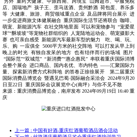
另外 重药大健康、中旅西南、跨境宝 山姆超市、中服免税
店、国瑞地产 孩子王、歪马送酒、贵州黔酒 荷包蛋、养乐多
等 大健康、旅游、商贸领域重点企业 及品牌将同台展示 进
一步促进商旅文体健展融合 重庆国际生活节还将联合 咖啡、
萌宠、新能源汽车 在社交阵地里面 可以和宠物参与 “宠爱星
球”“酥坡坡”等宠物社群组织的 人宠陆地运动会、萌宠摄影大
赛 也可亲自感受 新能源汽车最新车型的魅力 吃、喝、玩、
乐、购 一应俱全 5000平方米的社交阵地 可以打发从早上到
晚上的时光 有独自发呆的地方 也有结伴而行的场域 图片
“国际范”“双城范” “新消费”“惠企惠民” 串联着重庆国际消博
会整个展会 进口商品、国内名优、市内特色 ——汇聚国际力
量、探索新消费方式和阵地 的答卷正徐徐展开 第二届重庆
国际消费品博览会 暨遇见巴蜀·国际融合采洽会 2024年9月20
日至22日 重庆国际会议展览中心(南坪) 与你不见不散
来源：重庆消费品博览会，南岸发布 2024年09月19日 16:40 重
庆
上一篇
: 中国有好酒-重庆红酒葡萄酒品酒会活动
下一篇
: 丝路酒庄葡萄酒品鉴会重庆红酒培训学习