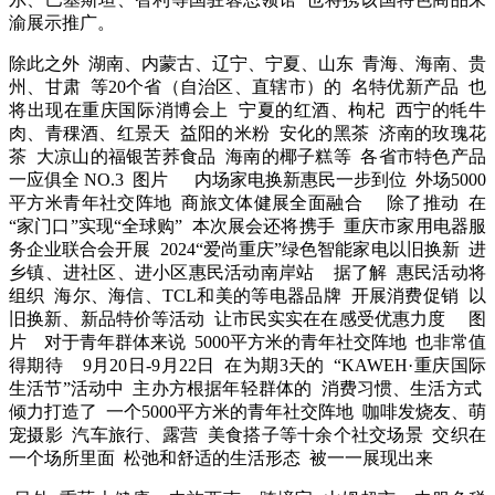
渝展示推广。
除此之外 湖南、内蒙古、辽宁、宁夏、山东 青海、海南、贵
州、甘肃 等20个省（自治区、直辖市）的 名特优新产品 也
将出现在重庆国际消博会上 宁夏的红酒、枸杞 西宁的牦牛
肉、青稞酒、红景天 益阳的米粉 安化的黑茶 济南的玫瑰花
茶 大凉山的福银苦荞食品 海南的椰子糕等 各省市特色产品
一应俱全 NO.3 图片 内场家电换新惠民一步到位 外场5000
平方米青年社交阵地 商旅文体健展全面融合 除了推动 在
“家门口”实现“全球购” 本次展会还将携手 重庆市家用电器服
务企业联合会开展 2024“爱尚重庆”绿色智能家电以旧换新 进
乡镇、进社区、进小区惠民活动南岸站 据了解 惠民活动将
组织 海尔、海信、TCL和美的等电器品牌 开展消费促销 以
旧换新、新品特价等活动 让市民实实在在感受优惠力度 图
片 对于青年群体来说 5000平方米的青年社交阵地 也非常值
得期待 9月20日-9月22日 在为期3天的 “KAWEH·重庆国际
生活节”活动中 主办方根据年轻群体的 消费习惯、生活方式
倾力打造了 一个5000平方米的青年社交阵地 咖啡发烧友、萌
宠摄影 汽车旅行、露营 美食搭子等十余个社交场景 交织在
一个场所里面 松弛和舒适的生活形态 被一一展现出来