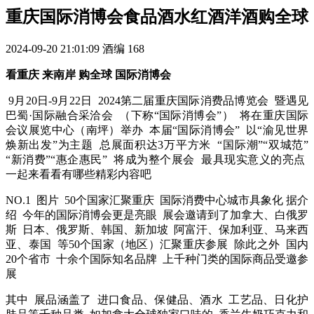
重庆国际消博会食品酒水红酒洋酒购全球
2024-09-20 21:01:09
酒编
168
看重庆 来南岸 购全球 国际消博会
9月20日-9月22日 2024第二届重庆国际消费品博览会 暨遇见
巴蜀·国际融合采洽会 （下称“国际消博会”） 将在重庆国际
会议展览中心（南坪）举办 本届“国际消博会” 以“渝见世界
焕新出发”为主题 总展面积达3万平方米 “国际潮”“双城范”
“新消费”“惠企惠民” 将成为整个展会 最具现实意义的亮点
一起来看看有哪些精彩内容吧
NO.1 图片 50个国家汇聚重庆 国际消费中心城市具象化 据介
绍 今年的国际消博会更是亮眼 展会邀请到了加拿大、白俄罗
斯 日本、俄罗斯、韩国、新加坡 阿富汗、保加利亚、马来西
亚、泰国 等50个国家（地区）汇聚重庆参展 除此之外 国内
20个省市 十余个国际知名品牌 上千种门类的国际商品受邀参
展
其中 展品涵盖了 进口食品、保健品、酒水 工艺品、日化护