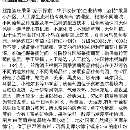
丝路酒庄秉承“始于探索、终于收获”的企业精神，坚持“限量
小产区、人工原生态种植有机葡萄”的理念。根据不同地域、
不同葡萄品种混酿及单一品种的酿造技术，让葡萄酒保持天然
风味。选择使用有机肥，不施化肥，不施除草剂，天然种植。
由于生态环境好引来小鸟在葡萄架上筑巢，被誉为鸟巢葡萄
园。丝路酒庄对葡萄地进行细小划分，分级为300公斤、600公
斤不等，保证量小而精酿。更宽的行距和株距利于葡萄扎根更
深。准确把握采摘时间，分阶段分区域采摘葡萄，确保每粒葡
萄的品质。手工采摘，人工穗选，人工粒选，法国橡木桶陈酿
6—18个月。 丝路酒庄根据不同酿酒葡萄品种特点在伊犁河谷
不同的地方种植了不同葡萄品种，发展多品种葡萄园。在67团
种植了赤霞珠、蛇龙珠、美乐、黑皮诺、歌海娜、马尔贝克、
马瑟兰、小维尔多等1300亩，该葡萄园位于察布查尔县境内，
西临边境线，处于伊犁河南岸。气候炎热，光照充足，昼夜温
差大，降水较少；土壤以砂石、砂砾为主，67团种植基地前身
为荒漠戈壁。由于日照时间长，热量高、大温差,有利于葡萄
风味物质和糖分积累，所以浆果的颜色深，单宁含量高，成熟
度好，含有丰富的矿物质，果香浓郁；酸度与糖度平衡协调。
图片 白葡萄种植基地在库尔德宁，地处国家自然保护区库尔
德宁。位于伊犁河南岸，巩留县库尔德宁镇东5km的南山坡