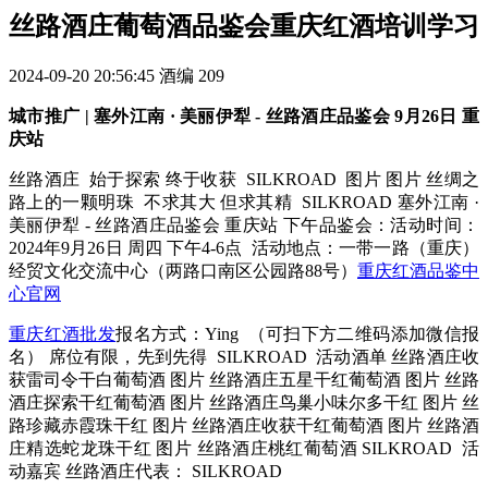
丝路酒庄葡萄酒品鉴会重庆红酒培训学习
2024-09-20 20:56:45
酒编
209
城市推广 | 塞外江南 · 美丽伊犁 - 丝路酒庄品鉴会 9月26日 重
庆站
丝路酒庄 始于探索 终于收获 SILKROAD 图片 图片 丝绸之
路上的一颗明珠 不求其大 但求其精 SILKROAD 塞外江南 ·
美丽伊犁 - 丝路酒庄品鉴会 重庆站 下午品鉴会：活动时间：
2024年9月26日 周四 下午4-6点 活动地点：一带一路（重庆）
经贸文化交流中心（两路口南区公园路88号）
重庆红酒品鉴中
心官网
重庆红酒批发
报名方式：Ying （可扫下方二维码添加微信报
名） 席位有限，先到先得 SILKROAD 活动酒单 丝路酒庄收
获雷司令干白葡萄酒 图片 丝路酒庄五星干红葡萄酒 图片 丝路
酒庄探索干红葡萄酒 图片 丝路酒庄鸟巢小味尔多干红 图片 丝
路珍藏赤霞珠干红 图片 丝路酒庄收获干红葡萄酒 图片 丝路酒
庄精选蛇龙珠干红 图片 丝路酒庄桃红葡萄酒 SILKROAD 活
动嘉宾 丝路酒庄代表： SILKROAD