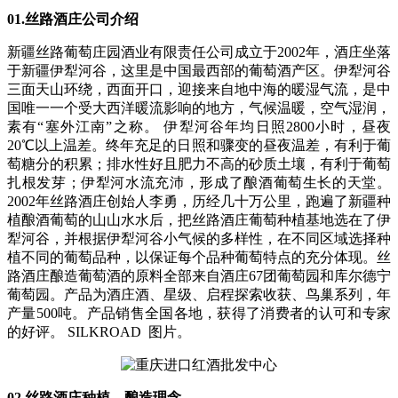
01.丝路酒庄公司介绍
新疆丝路葡萄庄园酒业有限责任公司成立于2002年，酒庄坐落
于新疆伊犁河谷，这里是中国最西部的葡萄酒产区。伊犁河谷
三面天山环绕，西面开口，迎接来自地中海的暖湿气流，是中
国唯一一个受大西洋暖流影响的地方，气候温暖，空气湿润，
素有“塞外江南”之称。 伊犁河谷年均日照2800小时，昼夜
20℃以上温差。终年充足的日照和骤变的昼夜温差，有利于葡
萄糖分的积累；排水性好且肥力不高的砂质土壤，有利于葡萄
扎根发芽；伊犁河水流充沛，形成了酿酒葡萄生长的天堂。
2002年丝路酒庄创始人李勇，历经几十万公里，跑遍了新疆种
植酿酒葡萄的山山水水后，把丝路酒庄葡萄种植基地选在了伊
犁河谷，并根据伊犁河谷小气候的多样性，在不同区域选择种
植不同的葡萄品种，以保证每个品种葡萄特点的充分体现。丝
路酒庄酿造葡萄酒的原料全部来自酒庄67团葡萄园和库尔德宁
葡萄园。产品为酒庄酒、星级、启程探索收获、鸟巢系列，年
产量500吨。产品销售全国各地，获得了消费者的认可和专家
的好评。 SILKROAD 图片。
02.丝路酒庄种植、酿造理念