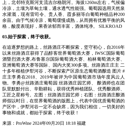
上，北邻特克斯河支流吉尔格朗河。海拔1260m左右，气候偏
冷凉，土壤为草甸土壤，通水透气性能强。葡萄园选用天然泉
水灌溉，现有雷司令、贵人香、霞多丽等白葡萄种植品种200
余亩。由于气候冷凉，葡萄缓慢成熟，从而拥有优雅平衡的风
格，酸度表现好，果香浓郁而丰富，酒体纯净。 SILKROAD
03.始于探索，终于收获。
在追逐梦想的路上，丝路酒庄不断探索，坚守初心，自2016年
以来丝路酒庄获得了品醇客世界葡萄酒大赛，IWSC国际葡萄
酒暨烈酒大赛,布鲁塞尔国际葡萄酒大赛、柏林葡萄酒大赛、
亚洲葡萄酒大赛等国际、国内大奖300多项。丝路酒庄庄主 二
十多年根植伊犁河谷，不断探索产区原生态葡萄酒酿造 图片 #
庄主李勇在2018、2019年被评为中国葡萄酒市场年度风云人
物。李勇@丝路酒庄葡萄园 丝路酒庄园艺师、 酿酒师也在团
队里默默付出、辛勤耕耘，获得优秀种植团队、优秀酿酒师、
工匠之星称号。左图：丝路酒庄园艺师；右图：丝路酒庄酿酒
师假以时日，在世界葡萄酒的版图上，代表中国优质葡萄酒的
产区中，伊犁河谷一定不会缺席，因为我们相信，一切美好的
事物和成就，都始于探索，终于收获！
来源：
ProWine 2024年09月20日 18:18 福建