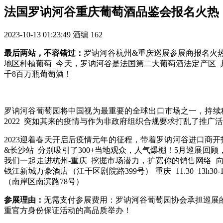
法国罗讷河谷重庆葡萄酒品鉴会报名火热
2023-10-13 01:23:49
酒编
162
最后两站，不容错过：
罗讷河谷杭州&重庆巡展参展商报名火热启程！2
地区种植葡萄 今天，罗讷河谷是法国第二大葡萄酒法定产区 其麾下有6
千8百万瓶葡萄酒！
罗讷河谷葡萄园将中国视为最重要的全球出口市场之一，持续
2022 突如其来的疫情与作为非政府组织合规要求打乱了推广
2023迎着春天开启后疫情元年的征程，带着罗讷河谷进口商开
&长沙站 分别吸引了300+当地观众，人气爆棚！5月巡展回
我们一起走进杭州-重庆 挖掘市场潜力，扩宽你的销售网络 向当地经销
钱江新城万豪酒店（江干区剧院路399号） 重庆 11.30 13h30-
（南岸区南滨路78号）
参展理由：
无需支付参展费用：罗讷河谷葡萄园协会承担巡展
重官方身份保证活动的高品质举办！