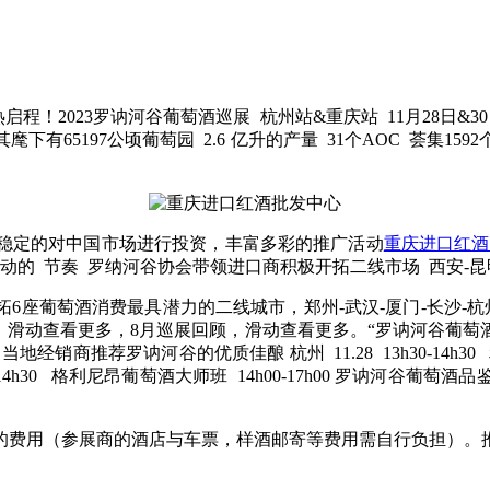
023罗讷河谷葡萄酒巡展 杭州站&重庆站 11月28日&30日/ 罗讷河
5197公顷葡萄园 2.6 亿升的产量 31个AOC 荟集1592
稳定的对中国市场进行投资，丰富多彩的推广活动
重庆进口红酒
活动的 节奏 罗纳河谷协会带领进口商积极开拓二线市场 西安-昆
拓6座葡萄酒消费最具潜力的二线城市，郑州-武汉-厦门-长沙-杭
顾，滑动查看更多，8月巡展回顾，滑动查看更多。“罗讷河谷葡
商推荐罗讷河谷的优质佳酿 杭州 11.28 13h30-14h30 利
14h30 格利尼昂葡萄酒大师班 14h00-17h00 罗讷河谷葡萄酒
的费用（参展商的酒店与车票，样酒邮寄等费用需自行负担）。