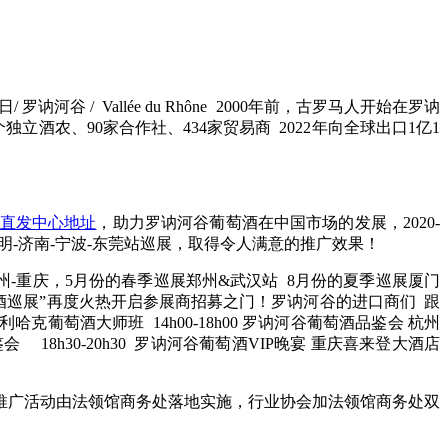
谷 / Vallée du Rhône 2000年前，古罗马人开始在罗讷
个独立酒农、90家合作社、434家贸易商 2022年向全球出口1亿1
直发中心地址
，助力罗讷河谷葡萄酒在中国市场的发展，2020-
明-济南-宁波-东莞站巡展，取得令人满意的推广效果！
州-重庆，5月份的春季巡展郑州&武汉站 8月份的夏季巡展厦门
萄酒巡展”再度火热开启参展商招募之门！罗讷河谷的进口商们 跟
哈克葡萄酒大师班 14h00-18h00 罗讷河谷葡萄酒品鉴会 杭州
品鉴会 18h30-20h30 罗讷河谷葡萄酒VIP晚宴 重庆喜来登大酒店
推广活动由法领馆商务处落地实施，行业协会加法领馆商务处双