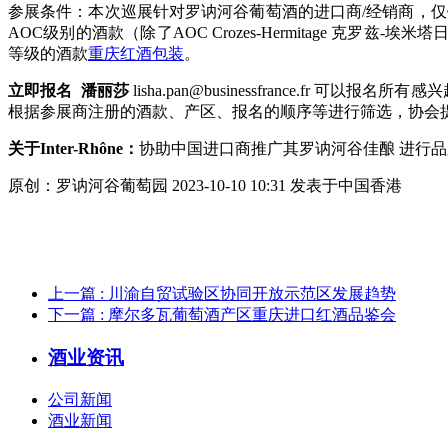
参展条件：本次巡展针对罗讷河谷葡萄酒的进口商/经销商，
AOC级别的酒款（除了AOC Crozes-Hermitage 克罗兹-埃
等级的酒款
重庆红酒包装
。
立即报名 潘丽莎
lisha.pan@businessfrance
根据参展商注册的酒款、产区、报名的顺序等进行筛选，协会提前
关于Inter-Rhône：
协助中国进口商推广其罗讷河谷佳酿 进行
原创：罗讷河谷葡萄园 2023-10-10 10:31 发表于中国香港
上一篇
: 川渝自贸试验区协同开放示范区发展趋势
下一篇
: 摩尔多瓦葡萄酒产区重庆进口红酒品鉴会
酒业资讯
公司新闻
酒业新闻